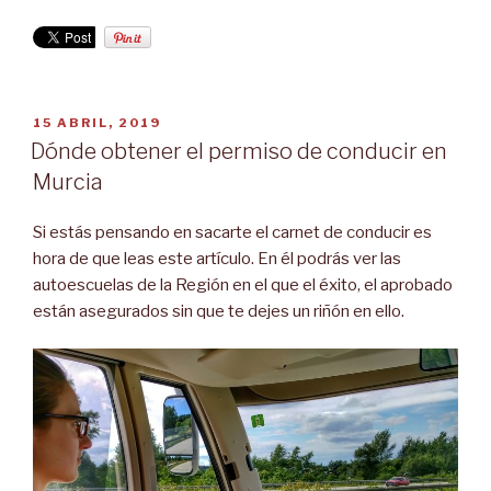
PUBLICADO
15 ABRIL, 2019
EL
Dónde obtener el permiso de conducir en
Murcia
Si estás pensando en sacarte el carnet de conducir es
hora de que leas este artículo. En él podrás ver las
autoescuelas de la Región en el que el éxito, el aprobado
están asegurados sin que te dejes un riñón en ello.