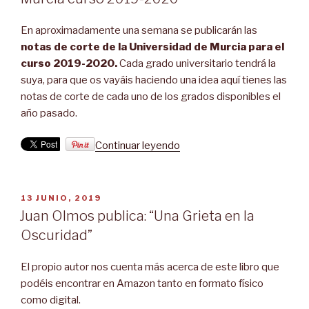
la
Salud”
En aproximadamente una semana se publicarán las
notas de corte de la Universidad de Murcia para el
curso 2019-2020.
Cada grado universitario tendrá la
suya, para que os vayáis haciendo una idea aquí tienes las
notas de corte de cada uno de los grados disponibles el
año pasado.
“Notas
Continuar leyendo
de
corte
de
PUBLICADO
13 JUNIO, 2019
la
EL
Juan Olmos publica: “Una Grieta en la
Universidad
Oscuridad”
de
Murcia
El propio autor nos cuenta más acerca de este libro que
curso
podéis encontrar en Amazon tanto en formato físico
2019-
como digital.