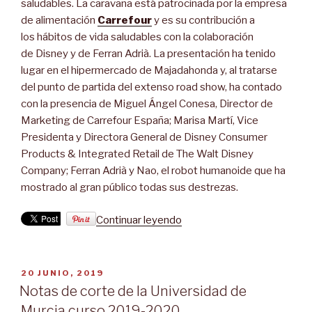
saludables. La caravana está patrocinada por la empresa
de alimentación
Carrefour
y es su contribución a
los hábitos de vida saludables con la colaboración
de Disney y de Ferran Adrià. La presentación ha tenido
lugar en el hipermercado de Majadahonda y, al tratarse
del punto de partida del extenso road show, ha contado
con la presencia de Miguel Ángel Conesa, Director de
Marketing de Carrefour España; Marisa Martí, Vice
Presidenta y Directora General de Disney Consumer
Products & Integrated Retail de The Walt Disney
Company; Ferran Adrià y Nao, el robot humanoide que ha
mostrado al gran público todas sus destrezas.
“Llega
Continuar leyendo
a
Murcia
La
PUBLICADO
20 JUNIO, 2019
caravana
EL
Notas de corte de la Universidad de
de
Murcia curso 2019-2020