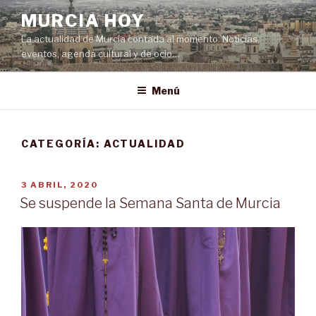
Saltar
MURCIA HOY
al
La actualidad de Murcia contada al momento: Noticias,
contenido
eventos, agenda cultural y de ocio…
Menú
CATEGORÍA:
ACTUALIDAD
PUBLICADO
3 ABRIL, 2020
EL
Se suspende la Semana Santa de Murcia