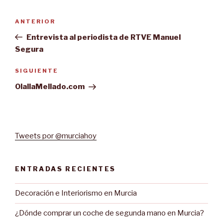
Navegación
Entrada
ANTERIOR
de
anterior:
Entrevista al periodista de RTVE Manuel
entradas
Segura
Siguiente
SIGUIENTE
entrada
OlallaMellado.com
Tweets por @murciahoy
ENTRADAS RECIENTES
Decoración e Interiorismo en Murcia
¿Dónde comprar un coche de segunda mano en Murcia?