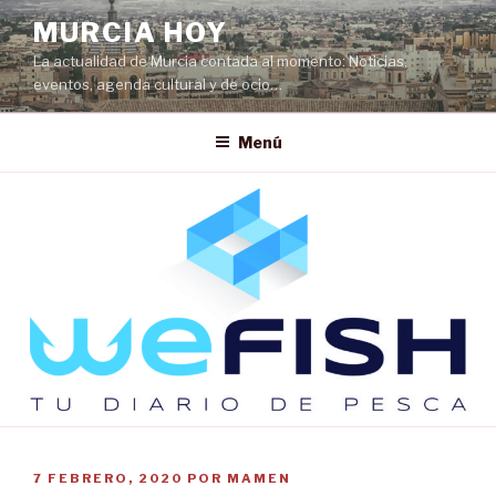
Saltar
MURCIA HOY
al
La actualidad de Murcia contada al momento: Noticias,
contenido
eventos, agenda cultural y de ocio…
Menú
PUBLICADO
7 FEBRERO, 2020
POR
MAMEN